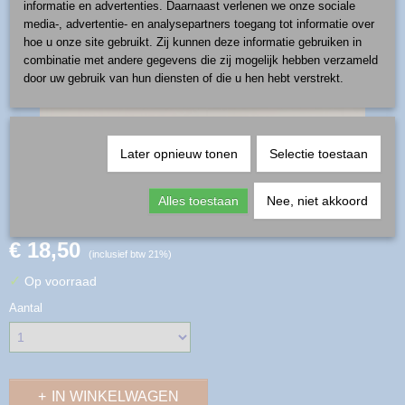
informatie en advertenties. Daarnaast verlenen we onze sociale
media-, advertentie- en analysepartners toegang tot informatie over
hoe u onze site gebruikt. Zij kunnen deze informatie gebruiken in
combinatie met andere gegevens die zij mogelijk hebben verzameld
door uw gebruik van hun diensten of die u hen hebt verstrekt.
Later opnieuw tonen
Selectie toestaan
beker 0,22 l - patroon 1035
Alles toestaan
Nee, niet akkoord
€ 18,50
(inclusief btw 21%)
✓
Op voorraad
Aantal
IN WINKELWAGEN