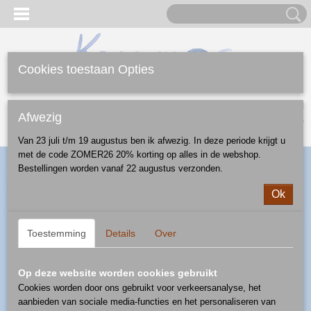
Cookies toestaan Opties
Inloggen
Registreren
UW WINKELWAGEN
Afwezig
Geen producten
(0)
Van 23 juli t/m 19 augustus ben ik afwezig. In deze periode krijgt u
met de code ZOMER26 20% korting op alles in de webshop.
Home
>
Webshop
>
Mokken
>
mok 0,22 l
> beker 0,22 l - patroon
Bestellingen worden vanaf 22 augustus verzonden.
1035
Ok
Toestemming
Details
Over
Op deze website worden cookies gebruikt
Cookies worden door ons gebruikt voor verkeersanalyse, het
aanbieden van sociale media-functies en het personaliseren van