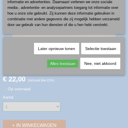
informatie en advertenties. Daarnaast verlenen we onze sociale
media-, advertentie- en analysepartners toegang tot informatie over
hoe u onze site gebruikt. Zij kunnen deze informatie gebruiken in
combinatie met andere gegevens die zij mogelijk hebben verzameld
door uw gebruik van hun diensten of die u hen hebt verstrekt.
Later opnieuw tonen
Selectie toestaan
mok 0,25 l - patroon E204
Alles toestaan
Nee, niet akkoord
€ 22,00
(inclusief btw 21%)
✓
Op voorraad
Aantal
IN WINKELWAGEN