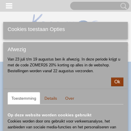
Cookies toestaan Opties
Inloggen
Registreren
UW WINKELWAGEN
Afwezig
Geen producten
(0)
Van 23 juli t/m 19 augustus ben ik afwezig. In deze periode krijgt u
met de code ZOMER26 20% korting op alles in de webshop.
Home
>
Webshop
>
Mokken
>
mok 0,25 l
> mok 0,25 l - patroon
Bestellingen worden vanaf 22 augustus verzonden.
E204
Ok
Toestemming
Details
Over
Op deze website worden cookies gebruikt
Cookies worden door ons gebruikt voor verkeersanalyse, het
aanbieden van sociale media-functies en het personaliseren van