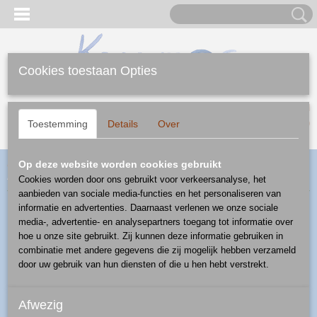
Cookies toestaan Opties
Inloggen
Registreren
UW WINKELWAGEN
Geen producten
(0)
Toestemming
Details
Over
Home
>
Webshop
>
Mokken
>
mok 0,25 l
> mok 0,25 l - patroon
Op deze website worden cookies gebruikt
E293
Cookies worden door ons gebruikt voor verkeersanalyse, het
aanbieden van sociale media-functies en het personaliseren van
informatie en advertenties. Daarnaast verlenen we onze sociale
media-, advertentie- en analysepartners toegang tot informatie over
hoe u onze site gebruikt. Zij kunnen deze informatie gebruiken in
combinatie met andere gegevens die zij mogelijk hebben verzameld
door uw gebruik van hun diensten of die u hen hebt verstrekt.
Afwezig