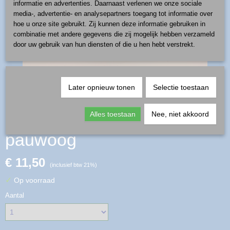
informatie en advertenties. Daarnaast verlenen we onze sociale
media-, advertentie- en analysepartners toegang tot informatie over
hoe u onze site gebruikt. Zij kunnen deze informatie gebruiken in
combinatie met andere gegevens die zij mogelijk hebben verzameld
door uw gebruik van hun diensten of die u hen hebt verstrekt.
Later opnieuw tonen
Selectie toestaan
mok 0,4 l - patroon
Alles toestaan
Nee, niet akkoord
pauwoog
€ 11,50
(inclusief btw 21%)
✓
Op voorraad
Aantal