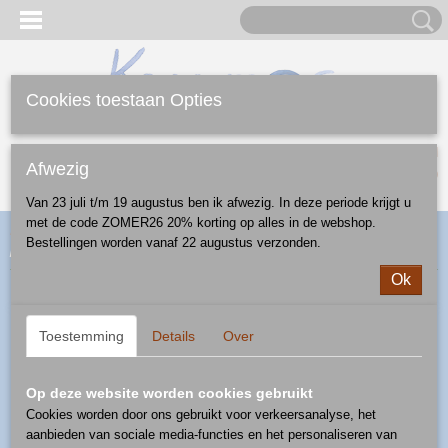
Cookies toestaan Opties
Inloggen
Registreren
UW WINKELWAGEN
Afwezig
Geen producten
(0)
Van 23 juli t/m 19 augustus ben ik afwezig. In deze periode krijgt u
met de code ZOMER26 20% korting op alles in de webshop.
Home
>
Webshop
>
Mokken
>
mok 0,4 l
> mok 0,4 l - patroon
Bestellingen worden vanaf 22 augustus verzonden.
pauwoog
Ok
Toestemming
Details
Over
Op deze website worden cookies gebruikt
Cookies worden door ons gebruikt voor verkeersanalyse, het
aanbieden van sociale media-functies en het personaliseren van