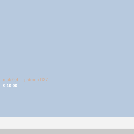
mok 0,4 l - patroon D37
€ 10,00