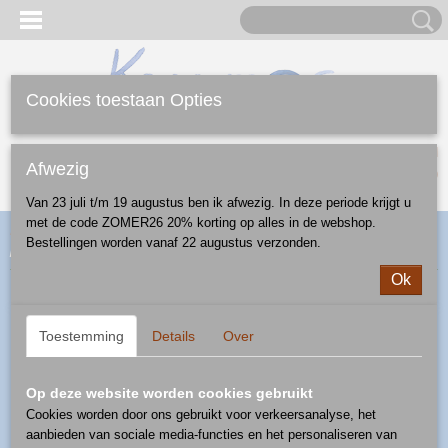
Cookies toestaan Opties
Inloggen
Registreren
UW WINKELWAGEN
Afwezig
Geen producten
(0)
Van 23 juli t/m 19 augustus ben ik afwezig. In deze periode krijgt u
met de code ZOMER26 20% korting op alles in de webshop.
Home
>
Webshop
>
Ontbijt/Lunch/Diner
>
eierdop
> eierdop -
Bestellingen worden vanaf 22 augustus verzonden.
patroon 1208
Ok
Toestemming
Details
Over
Op deze website worden cookies gebruikt
Cookies worden door ons gebruikt voor verkeersanalyse, het
aanbieden van sociale media-functies en het personaliseren van