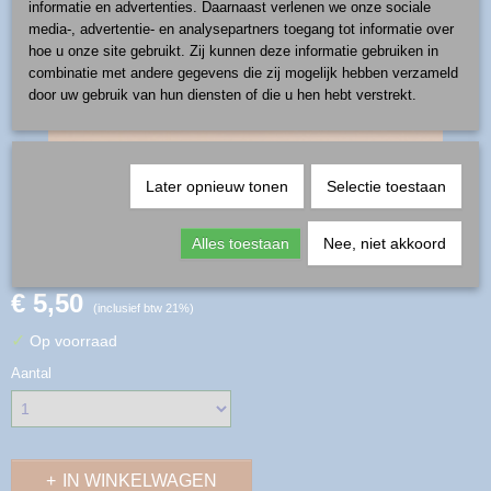
informatie en advertenties. Daarnaast verlenen we onze sociale
media-, advertentie- en analysepartners toegang tot informatie over
hoe u onze site gebruikt. Zij kunnen deze informatie gebruiken in
combinatie met andere gegevens die zij mogelijk hebben verzameld
door uw gebruik van hun diensten of die u hen hebt verstrekt.
Later opnieuw tonen
Selectie toestaan
eierdop - patroon 1208
Alles toestaan
Nee, niet akkoord
€ 5,50
(inclusief btw 21%)
✓
Op voorraad
Aantal
IN WINKELWAGEN