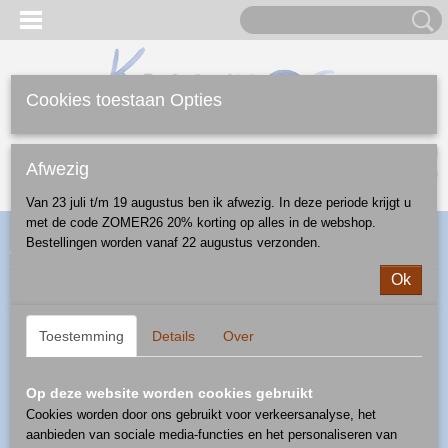
Cookies toestaan Opties
Inloggen
Registreren
UW WINKELWAGEN
Afwezig
Geen producten
(0)
Van 23 juli t/m 19 augustus ben ik afwezig. In deze periode krijgt u
met de code ZOMER26 20% korting op alles in de webshop.
Home
>
Webshop
>
Ontbijt/Lunch/Diner
>
peper/zout
> peper/zout
Bestellingen worden vanaf 22 augustus verzonden.
stel - patroon Ebloempje
Ok
Toestemming
Details
Over
Op deze website worden cookies gebruikt
Cookies worden door ons gebruikt voor verkeersanalyse, het
aanbieden van sociale media-functies en het personaliseren van