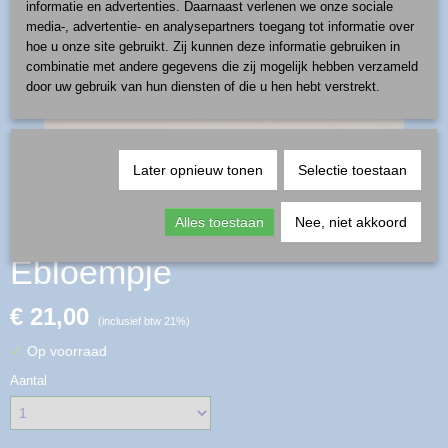
informatie en advertenties. Daarnaast verlenen we onze sociale
media-, advertentie- en analysepartners toegang tot informatie over
hoe u onze site gebruikt. Zij kunnen deze informatie gebruiken in
combinatie met andere gegevens die zij mogelijk hebben verzameld
door uw gebruik van hun diensten of die u hen hebt verstrekt.
Later opnieuw tonen
Selectie toestaan
peper/zout stel - patroon
Alles toestaan
Nee, niet akkoord
Ebloempje
€ 21,00
(inclusief btw 21%)
✓
Op voorraad
Aantal