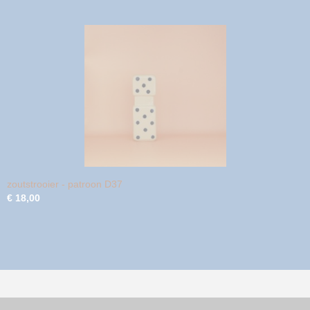
zoutstrooier - patroon D37
€ 18,00