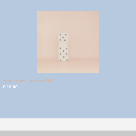
zoutstrooier - patroon D37
€ 18,00