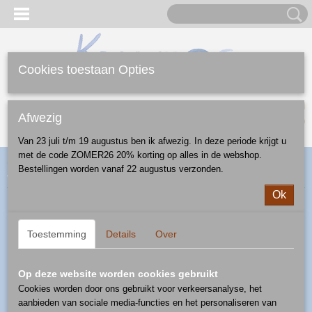
Cookies toestaan Opties
Inloggen
Registreren
UW WINKELWAGEN
Afwezig
Geen producten
(0)
Van 23 juli t/m 19 augustus ben ik afwezig. In deze periode krijgt u
met de code ZOMER26 20% korting op alles in de webshop.
Home
>
Webshop
>
Ontbijt/Lunch/Diner
>
peper/zout
> peper/zout
Bestellingen worden vanaf 22 augustus verzonden.
stel - patroon E275
Ok
Toestemming
Details
Over
Op deze website worden cookies gebruikt
Cookies worden door ons gebruikt voor verkeersanalyse, het
aanbieden van sociale media-functies en het personaliseren van