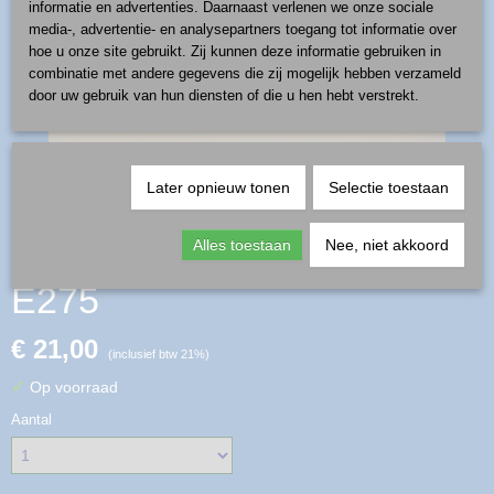
informatie en advertenties. Daarnaast verlenen we onze sociale
media-, advertentie- en analysepartners toegang tot informatie over
hoe u onze site gebruikt. Zij kunnen deze informatie gebruiken in
combinatie met andere gegevens die zij mogelijk hebben verzameld
door uw gebruik van hun diensten of die u hen hebt verstrekt.
Later opnieuw tonen
Selectie toestaan
peper/zout stel - patroon
Alles toestaan
Nee, niet akkoord
E275
€ 21,00
(inclusief btw 21%)
✓
Op voorraad
Aantal