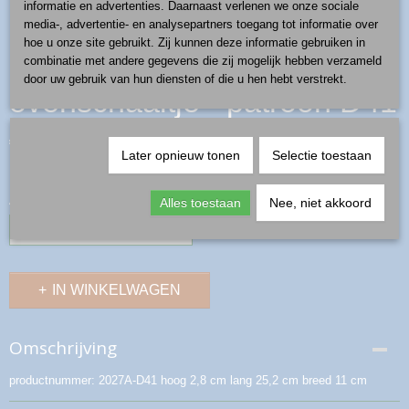
informatie en advertenties. Daarnaast verlenen we onze sociale
media-, advertentie- en analysepartners toegang tot informatie over
hoe u onze site gebruikt. Zij kunnen deze informatie gebruiken in
combinatie met andere gegevens die zij mogelijk hebben verzameld
door uw gebruik van hun diensten of die u hen hebt verstrekt.
ovenschaaltje - patroon D41
€ 12,50
(inclusief btw 21%)
Later opnieuw tonen
Selectie toestaan
✓
Op voorraad
Aantal
Alles toestaan
Nee, niet akkoord
IN WINKELWAGEN
Omschrijving
productnummer: 2027A-D41 hoog 2,8 cm lang 25,2 cm breed 11 cm