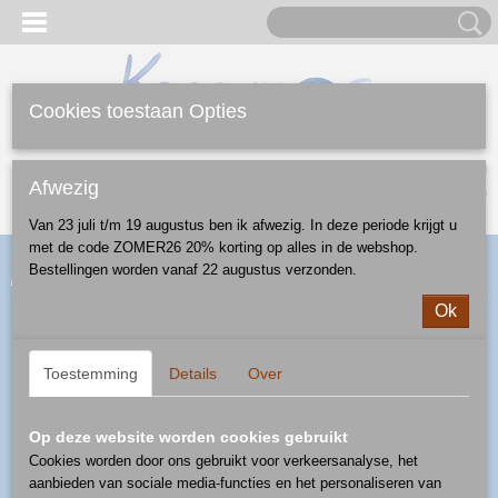
Cookies toestaan Opties
Inloggen
Registreren
UW WINKELWAGEN
Afwezig
Geen producten
(0)
Van 23 juli t/m 19 augustus ben ik afwezig. In deze periode krijgt u
met de code ZOMER26 20% korting op alles in de webshop.
Home
>
Webshop
>
Schalen
>
ovenschalen
> ovenschaaltje -
Bestellingen worden vanaf 22 augustus verzonden.
patroon D41
Ok
Toestemming
Details
Over
Op deze website worden cookies gebruikt
Cookies worden door ons gebruikt voor verkeersanalyse, het
aanbieden van sociale media-functies en het personaliseren van