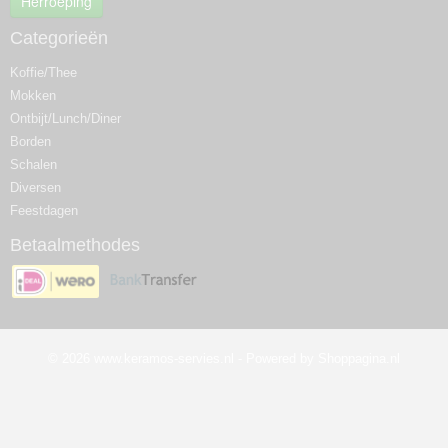
Herroeping
Categorieën
Koffie/Thee
Mokken
Ontbijt/Lunch/Diner
Borden
Schalen
Diversen
Feestdagen
Betaalmethodes
© 2026 www.keramos-servies.nl - Powered by Shoppagina.nl