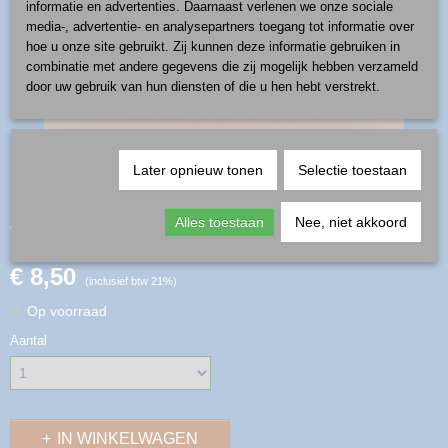
informatie en advertenties. Daarnaast verlenen we onze sociale
media-, advertentie- en analysepartners toegang tot informatie over
hoe u onze site gebruikt. Zij kunnen deze informatie gebruiken in
combinatie met andere gegevens die zij mogelijk hebben verzameld
door uw gebruik van hun diensten of die u hen hebt verstrekt.
Later opnieuw tonen
Selectie toestaan
wc schildje - patroon bloem
Alles toestaan
Nee, niet akkoord
€ 8,50
(inclusief btw 21%)
✓
Op voorraad
Aantal
IN WINKELWAGEN