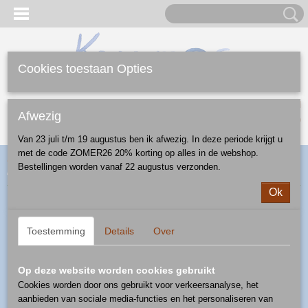
Cookies toestaan Opties
Inloggen
Registreren
UW WINKELWAGEN
Afwezig
Geen producten
(0)
Van 23 juli t/m 19 augustus ben ik afwezig. In deze periode krijgt u
met de code ZOMER26 20% korting op alles in de webshop.
Home
>
Webshop
>
Diversen
>
algemeen
> wc schildje - patroon
Bestellingen worden vanaf 22 augustus verzonden.
bloem
Ok
Toestemming
Details
Over
Op deze website worden cookies gebruikt
Cookies worden door ons gebruikt voor verkeersanalyse, het
aanbieden van sociale media-functies en het personaliseren van