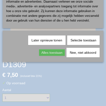
informatie en advertenties. Daarnaast verlenen we onze sociale
media-, advertentie- en analysepartners toegang tot informatie over
hoe u onze site gebruikt. Zij kunnen deze informatie gebruiken in
combinatie met andere gegevens die zij mogelijk hebben verzameld
door uw gebruik van hun diensten of die u hen hebt verstrekt.
Later opnieuw tonen
Selectie toestaan
kraal driehoek - patroon
Alles toestaan
Nee, niet akkoord
D1309
€ 7,50
(inclusief btw 21%)
✓
Op voorraad
Aantal