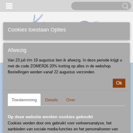
Cookies toestaan Opties
Inloggen
Registreren
UW WINKELWAGEN
Afwezig
Geen producten
(0)
Van 23 juli t/m 19 augustus ben ik afwezig. In deze periode krijgt u
met de code ZOMER26 20% korting op alles in de webshop.
Home
>
Webshop
>
Diversen
>
kralen
> kraal driehoek - patroon
Bestellingen worden vanaf 22 augustus verzonden.
D1309
Ok
Toestemming
Details
Over
Op deze website worden cookies gebruikt
Cookies worden door ons gebruikt voor verkeersanalyse, het
aanbieden van sociale media-functies en het personaliseren van