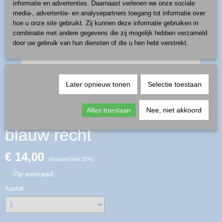
informatie en advertenties. Daarnaast verlenen we onze sociale
media-, advertentie- en analysepartners toegang tot informatie over
hoe u onze site gebruikt. Zij kunnen deze informatie gebruiken in
combinatie met andere gegevens die zij mogelijk hebben verzameld
door uw gebruik van hun diensten of die u hen hebt verstrekt.
Later opnieuw tonen
Selectie toestaan
ring verstelbaar - patroon
Alles toestaan
Nee, niet akkoord
blauw recht
€ 14,00
(inclusief btw 21%)
✓
Op voorraad
Aantal