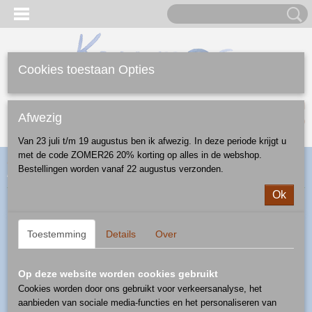
Cookies toestaan Opties
Inloggen
Registreren
UW WINKELWAGEN
Afwezig
Geen producten
(0)
Van 23 juli t/m 19 augustus ben ik afwezig. In deze periode krijgt u
met de code ZOMER26 20% korting op alles in de webshop.
Home
>
Webshop
>
Diversen
>
ringen
> ring verstelbaar - patroon
Bestellingen worden vanaf 22 augustus verzonden.
blauw recht
Ok
Toestemming
Details
Over
Op deze website worden cookies gebruikt
Cookies worden door ons gebruikt voor verkeersanalyse, het
aanbieden van sociale media-functies en het personaliseren van