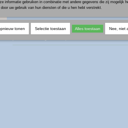
e informatie gebruiken in combinatie met andere gegevens die zij mogelijk 
door uw gebruik van hun diensten of die u hen hebt verstrekt.
IN WINKELWAGEN
Omschrijving
opnieuw tonen
Selectie toestaan
Alles toestaan
Nee, niet 
productnummer: ring-blauwstreep