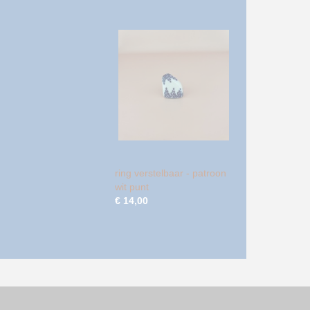
ring verstelbaar - patroon
wit punt
€ 14,00