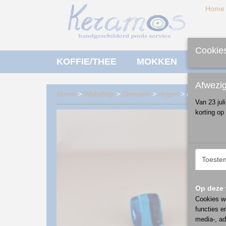
Home
Cookies
KOFFIE/THEE
MOKKEN
ONTBI
Afwezi
Home
>
Webshop
>
Diversen
>
ringen
> ring verstel
Van 23 jul
korting op
Toeste
Op deze 
Cookies wo
functies e
media-, ad