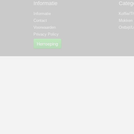
Informatie
Categ
Informatie
Koffie/T
Contact
Mokken
Voorwaarden
Ontbijt/
Privacy Policy
Herroeping