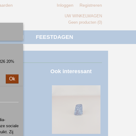
aarden
Inloggen
Registreren
UW WINKELWAGEN
Geen producten
(0)
IVERSEN
FEESTDAGEN
ER26 20%
blauw
Ook interessant
Ok
ia-
nze sociale
ikt. Zij