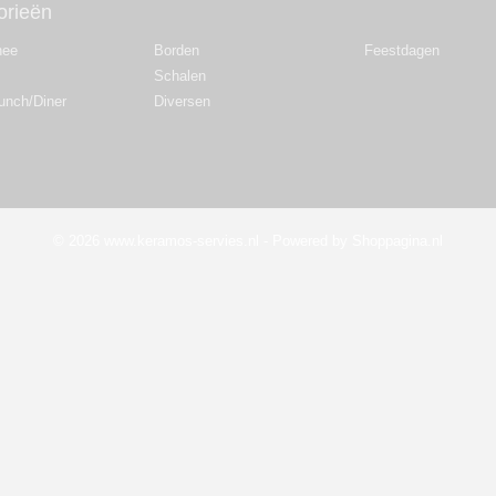
orieën
hee
Borden
Feestdagen
Schalen
Lunch/Diner
Diversen
© 2026 www.keramos-servies.nl - Powered by Shoppagina.nl