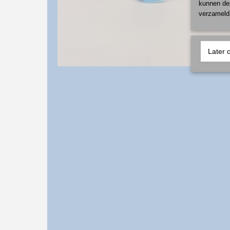
kunnen dez
verzameld 
Later 