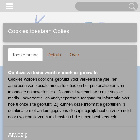
Cookies toestaan Opties
Inloggen
Registreren
UW WINKELWAGEN
Geen producten
(0)
Toestemming
Details
Over
Home
>
Webshop
>
Diversen
>
ringen
> ring verstelbaar - patroon
Op deze website worden cookies gebruikt
blauwcirkel
Cookies worden door ons gebruikt voor verkeersanalyse, het
aanbieden van sociale media-functies en het personaliseren van
informatie en advertenties. Daarnaast verlenen we onze sociale
media-, advertentie- en analysepartners toegang tot informatie over
hoe u onze site gebruikt. Zij kunnen deze informatie gebruiken in
combinatie met andere gegevens die zij mogelijk hebben verzameld
door uw gebruik van hun diensten of die u hen hebt verstrekt.
Afwezig