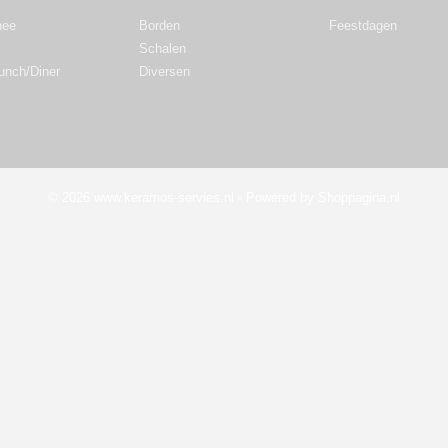
hee
Borden
Feestdagen
Schalen
Lunch/Diner
Diversen
© 2026 www.keramos-servies.nl - Powered by Shoppagina.nl