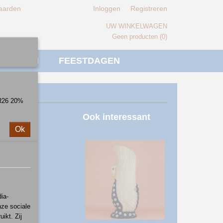
aarden
Inloggen
Registreren
UW WINKELWAGEN
Geen producten
(0)
IVERSEN
FEESTDAGEN
ER26 20%
Ook interessant
Ok
ia-
nze sociale
ikt. Zij