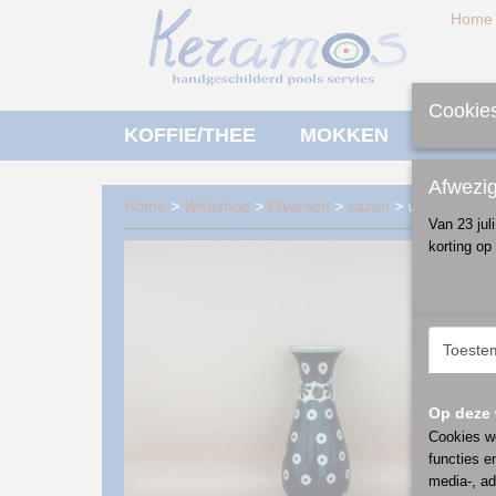
Home
Cookies
KOFFIE/THEE
MOKKEN
ONTBI
Afwezi
Home
>
Webshop
>
Diversen
>
vazen
> vaas - patr
Van 23 jul
korting op
Toeste
Op deze 
Cookies wo
functies e
media-, ad