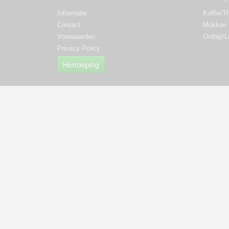
Informatie
Koffie/T
Contact
Mokken
Voorwaarden
Ontbijt/
Privacy Policy
Herroeping