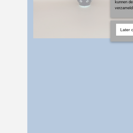
kunnen dez
verzameld 
Later 