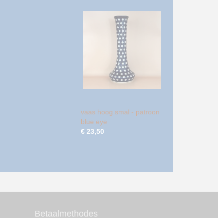
vaas hoog smal - patroon
blue eye
€ 23,50
Betaalmethodes