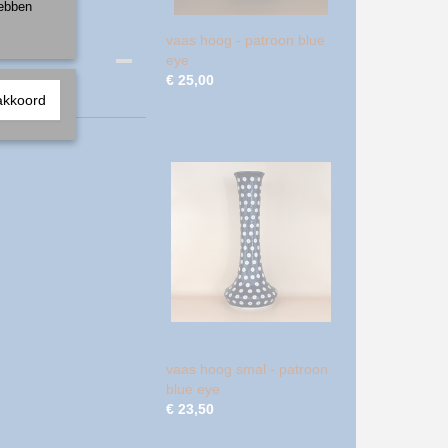
hebben
vaas hoog - patroon blue
eye
€ 25,00
akkoord
vaas hoog smal - patroon
blue eye
€ 23,50