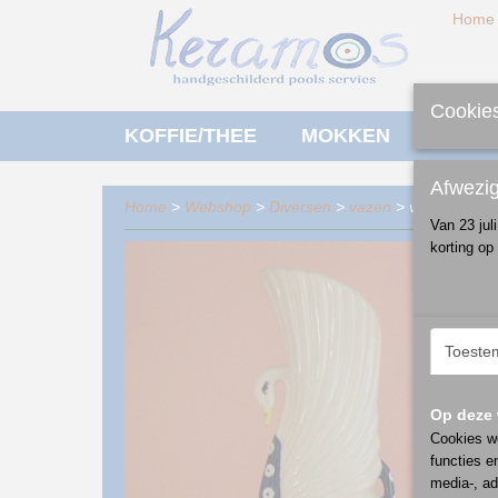
Home
Cookies
KOFFIE/THEE
MOKKEN
ONTBI
Afwezi
Home
>
Webshop
>
Diversen
>
vazen
> vaas - zwaa
Van 23 jul
korting op
Toeste
Op deze 
Cookies wo
functies e
media-, ad