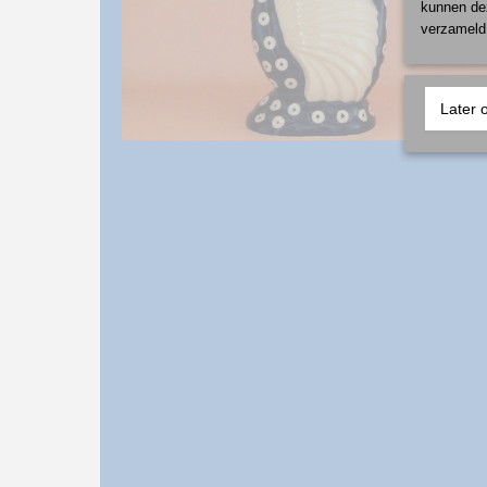
kunnen dez
verzameld 
Later 