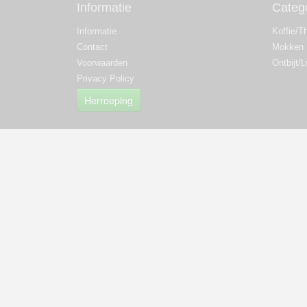
Informatie
Categ
Informatie
Koffie/T
Contact
Mokken
Voorwaarden
Ontbijt/
Privacy Policy
Herroeping