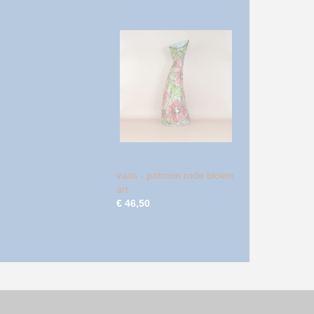
vaas - patroon rode bloem
art
€ 46,50