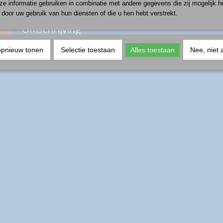
e informatie gebruiken in combinatie met andere gegevens die zij mogelijk 
door uw gebruik van hun diensten of die u hen hebt verstrekt.
Omschrijving
productnummer: vaas-zwaan
opnieuw tonen
Selectie toestaan
Alles toestaan
Nee, niet 