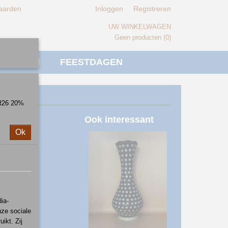
aarden
Inloggen
Registreren
UW WINKELWAGEN
Geen producten
(0)
IVERSEN
FEESTDAGEN
ER26 20%
Ook interessant
Ok
ia-
nze sociale
ikt. Zij