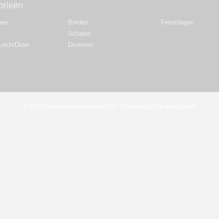
orieën
hee
Borden
Feestdagen
Schalen
Lunch/Diner
Diversen
© 2026 www.keramos-servies.nl - Powered by Shoppagina.nl