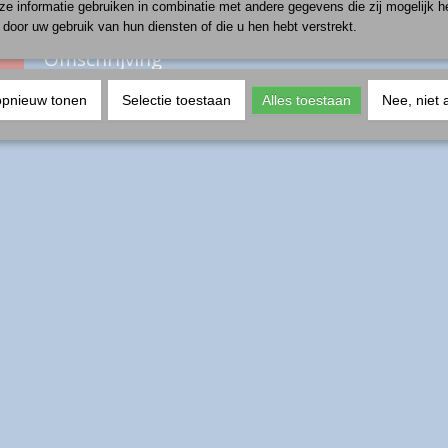
e informatie gebruiken in combinatie met andere gegevens die zij mogelijk 
door uw gebruik van hun diensten of die u hen hebt verstrekt.
Omschrijving
productnummer: 0306-1121
opnieuw tonen
Selectie toestaan
Alles toestaan
Nee, niet 