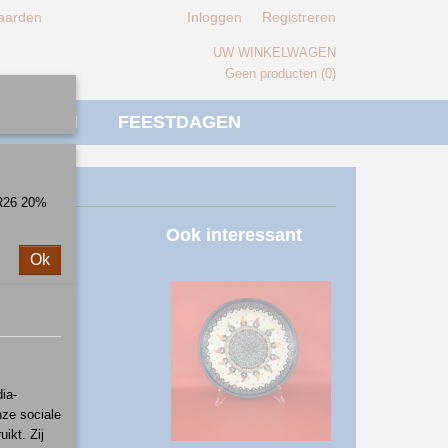
aarden
Inloggen
Registreren
UW WINKELWAGEN
Geen producten
(0)
IVERSEN
FEESTDAGEN
ER26 20%
Ook interessant
Ok
ia-
nze sociale
ikt. Zij