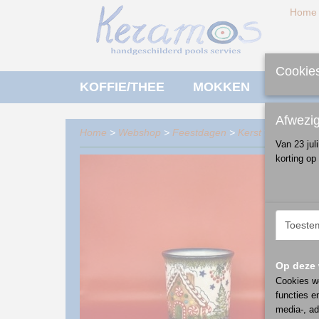
Home
Cookies
KOFFIE/THEE
MOKKEN
ONTBI
Afwezi
Home
>
Webshop
>
Feestdagen
>
Kerst
>
ontbijt/lun
Van 23 jul
korting op
Toeste
Op deze 
Cookies wo
functies e
media-, ad