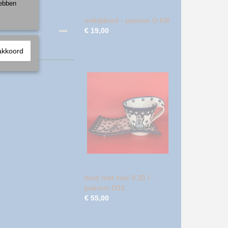
hebben
ontbijtbord - patroon U-KR
€ 19,00
akkoord
bord met mok 0,35 l -
patroon D33
€ 55,00