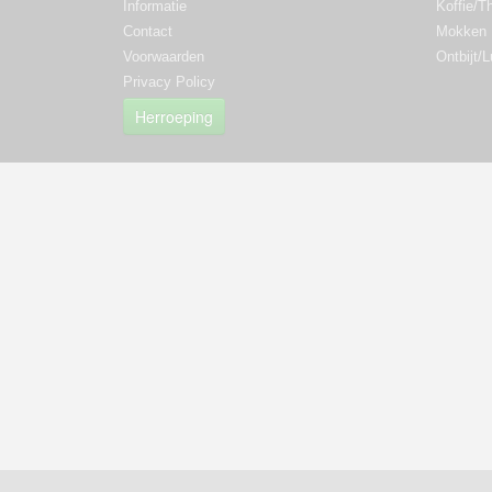
Informatie
Koffie/T
Contact
Mokken
Voorwaarden
Ontbijt/
Privacy Policy
Herroeping