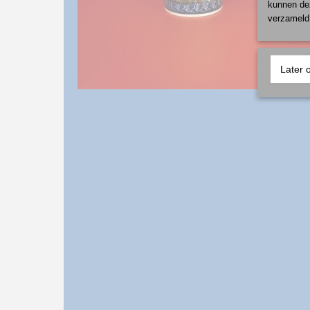
kunnen dez
verzameld 
Later 