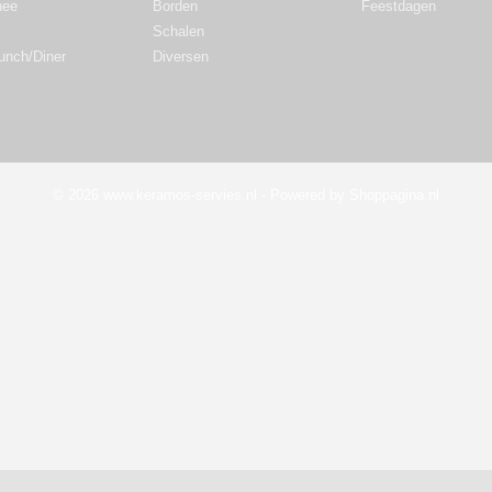
hee
Borden
Feestdagen
Schalen
Lunch/Diner
Diversen
© 2026 www.keramos-servies.nl - Powered by Shoppagina.nl