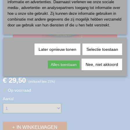
informatie en advertenties. Daarnaast verlenen we onze sociale
media-, advertentie- en analysepartners toegang tot informatie over
hoe u onze site gebruikt. Zij kunnen deze informatie gebruiken in
combinatie met andere gegevens die zij mogelijk hebben verzameld
door uw gebruik van hun diensten of die u hen hebt verstrekt.
Later opnieuw tonen
Selectie toestaan
ontbijtbord - patroon 1121
Alles toestaan
Nee, niet akkoord
€ 29,50
(inclusief btw 21%)
✓
Op voorraad
Aantal
IN WINKELWAGEN