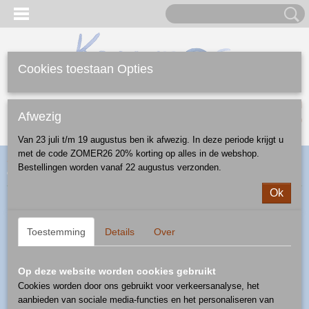
Cookies toestaan Opties
Inloggen
Registreren
UW WINKELWAGEN
Afwezig
Geen producten
(0)
Van 23 juli t/m 19 augustus ben ik afwezig. In deze periode krijgt u
met de code ZOMER26 20% korting op alles in de webshop.
Home
>
Webshop
>
Feestdagen
>
Kerst
>
ontbijt/lunch/diner
>
Bestellingen worden vanaf 22 augustus verzonden.
ontbijtbord - patroon 1121
Ok
Toestemming
Details
Over
Op deze website worden cookies gebruikt
Cookies worden door ons gebruikt voor verkeersanalyse, het
aanbieden van sociale media-functies en het personaliseren van