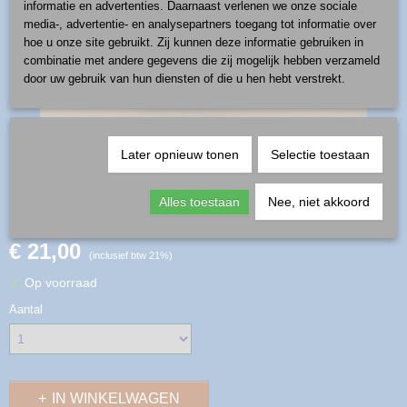
informatie en advertenties. Daarnaast verlenen we onze sociale
media-, advertentie- en analysepartners toegang tot informatie over
hoe u onze site gebruikt. Zij kunnen deze informatie gebruiken in
combinatie met andere gegevens die zij mogelijk hebben verzameld
door uw gebruik van hun diensten of die u hen hebt verstrekt.
Later opnieuw tonen
Selectie toestaan
mok 0,4 l - patroon U2-05
Alles toestaan
Nee, niet akkoord
€ 21,00
(inclusief btw 21%)
✓
Op voorraad
Aantal
IN WINKELWAGEN