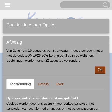
Cookies toestaan Opties
Inloggen
Registreren
UW WINKELWAGEN
Afwezig
Geen producten
(0)
Van 23 juli t/m 19 augustus ben ik afwezig. In deze periode krijgt u
met de code ZOMER26 20% korting op alles in de webshop.
Home
>
Webshop
>
Mokken
>
mok 0,4 l
> mok 0,4 l - patroon U2-
Bestellingen worden vanaf 22 augustus verzonden.
05
Ok
Toestemming
Details
Over
Op deze website worden cookies gebruikt
Cookies worden door ons gebruikt voor verkeersanalyse, het
aanbieden van sociale media-functies en het personaliseren van