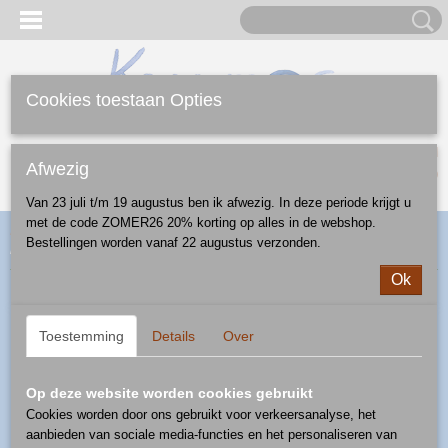
Cookies toestaan Opties
Inloggen
Registreren
UW WINKELWAGEN
Afwezig
Geen producten
(0)
Van 23 juli t/m 19 augustus ben ik afwezig. In deze periode krijgt u
met de code ZOMER26 20% korting op alles in de webshop.
Home
>
Webshop
>
Diversen
>
vazen
> vaas - patroon paarse
Bestellingen worden vanaf 22 augustus verzonden.
bloem
Ok
Toestemming
Details
Over
Op deze website worden cookies gebruikt
Cookies worden door ons gebruikt voor verkeersanalyse, het
aanbieden van sociale media-functies en het personaliseren van