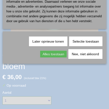
informatie en advertenties. Daarnaast verlenen we onze sociale
media-, advertentie- en analysepartners toegang tot informatie over
hoe u onze site gebruikt. Zij kunnen deze informatie gebruiken in
combinatie met andere gegevens die zij mogelijk hebben verzameld
door uw gebruik van hun diensten of die u hen hebt verstrekt.
Later opnieuw tonen
Selectie toestaan
vaas - patroon paarse
Alles toestaan
Nee, niet akkoord
bloem
€ 36,00
(inclusief btw 21%)
✓
Op voorraad
Aantal